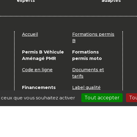
experts
adaptés
Accueil
Formations permis
B
Permis B Véhicule
Formations
Aménagé PMR
permis moto
Code en ligne
Documents et
tarifs
Financements
Label qualité
r ceux que vous souhaitez activer
Tout accepter
Tou
Contact
| CER CEFORAS |
Mentions légales
| Création : Autoecole.bi