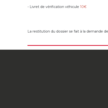
- Livret de vérification véhicule
10€
La restitution du dossier se fait à la demande de 