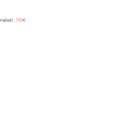
nalisé) :
110€